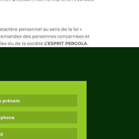
actère personnel au sens de la loi «
es demandes des personnes concernées et
ales du de la société
L’ESPRIT PERGOLA
.