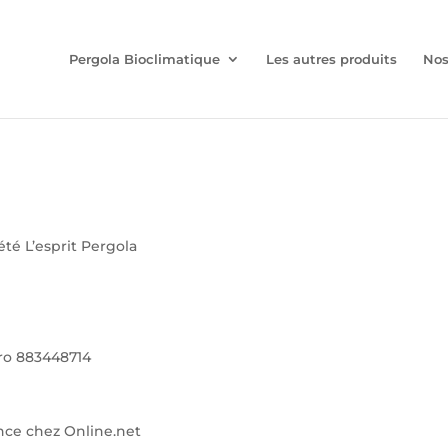
Pergola Bioclimatique
Les autres produits
Nos
iété L’esprit Pergola
ro 883448714
ance chez Online.net