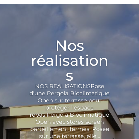
Nos
réalisation
s
NOS REALISATIONSPose
d'une Pergola Bioclimatique
Open sur terrasse pour
protéger l'espace
repas.Pergola Bioclimatique
Open avec stores screen
partiellement fermés. Posée
sur une terrasse, elle...