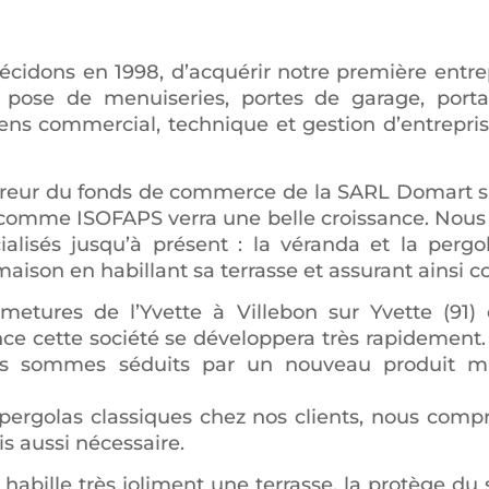
décidons en 1998, d’acquérir notre première entr
t pose de menuiseries, portes de garage, portai
e sens commercial, technique et gestion d’entrepr
reur du fonds de commerce de la SARL Domart sit
comme ISOFAPS verra une belle croissance. Nous 
isés jusqu’à présent : la véranda et la pergo
aison en habillant sa terrasse et assurant ainsi con
metures de l’Yvette à Villebon sur Yvette (91
nce cette société se développera très rapidement.
ous sommes séduits par un nouveau produit 
 pergolas classiques chez nos clients, nous compr
s aussi nécessaire.
abille très joliment une terrasse, la protège du so