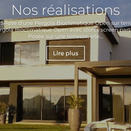
Nos réalisations
ose d'une Pergola Bioclimatique Open sur terr
ergola Bioclimatique Open avec stores screen part
Posée sur une terrasse, elle...
Lire plus